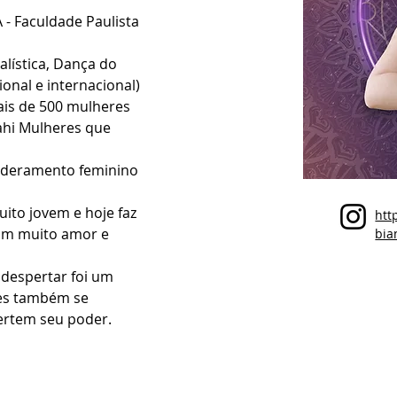
 - Faculdade Paulista 
lística, Dança do 
ional e internacional)
ais de 500 mulheres 
ahi Mulheres que 
oderamento feminino 
to jovem e hoje faz 
htt
om muito amor e 
bia
despertar foi um 
es também se 
rtem seu poder. 