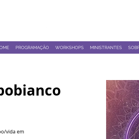
OME
PROGRAMAÇÃO
WORKSHOPS
MINISTRANTES
SOB
pobianco
po/vida em 