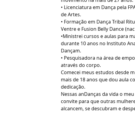
movimento há mais de 27 anos.
• Licenciatura em Dança pela FPA
de Artes.
• Formação em Dança Tribal Ritua
Ventre e Fusion Belly Dance (nac
•Ministrei cursos e aulas para m
durante 10 anos no Instituto An
Dançam.
• Pesquisadora na área de emp
através do corpo. 
Comecei meus estudos desde mui
mais de 18 anos que dou aula c
dedicação.  
Nessas anDanças da vida o meu 
convite para que outras mulher
alcancem, se descubram e despe