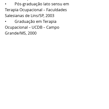
•	Pós-graduação lato sensu em 
Terapia Ocupacional – Faculdades 
Salesianas de Lins/SP, 2003
•	Graduação em Terapia 
Ocupacional – UCDB – Campo 
Grande/MS, 2000
	Homenagem
•	Foi homenageada em Sessão 
Solene na Câmara Municipal em 
comemoração ao Dia da Imigração 
Turca, Palestina, Jordaniana, 
Armênia, Libanesa e Síria no 
município de Campo Grande, em 27 
de setembro de 2017, por indicação 
do vereador Eduardo Romero.
@lisa_medeiros_de_lim
a